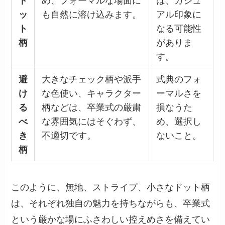
ド
め、フォーマルな場面に
は、カジュ
ッ
も自然に溶け込みます。
アル印象に
ト
なる可能性
柄
がありま
す。
避
大きなチェック柄や派手
式典のフォ
け
な色使い、キャラクター
ーマルさを
る
柄などは、卒業式の厳粛
損なうた
べ
な雰囲気にはそぐわず、
め、選択し
き
不適切です。
ないこと。
柄
このように、無地、ストライプ、小さなドット柄
は、それぞれ独自の魅力を持ちながらも、卒業式
という厳かな場にふさわしい控えめさを備えてい