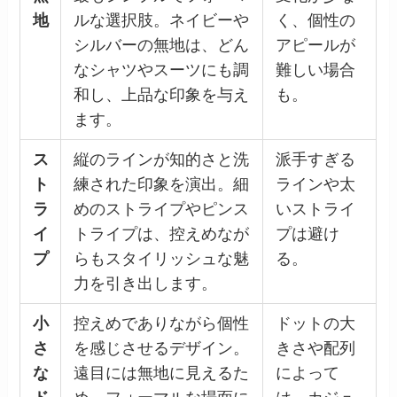
地
ルな選択肢。ネイビーや
く、個性の
シルバーの無地は、どん
アピールが
なシャツやスーツにも調
難しい場合
和し、上品な印象を与え
も。
ます。
ス
縦のラインが知的さと洗
派手すぎる
ト
練された印象を演出。細
ラインや太
ラ
めのストライプやピンス
いストライ
イ
トライプは、控えめなが
プは避け
プ
らもスタイリッシュな魅
る。
力を引き出します。
小
控えめでありながら個性
ドットの大
さ
を感じさせるデザイン。
きさや配列
な
遠目には無地に見えるた
によって