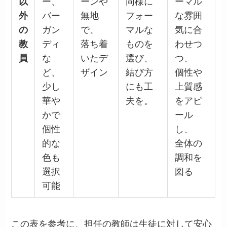
以
ー、
ーンや
同様に
ーマル
外
バー
無地
フォー
な雰囲
の
ガン
で、
マルな
気に合
教
ディ
落ち着
ものを
わせつ
員
な
いたデ
選び、
つ、
ど、
ザイン
結び方
個性や
少し
にも工
上質感
華や
夫を。
をアピ
かで
ール
個性
し、
的な
全体の
色も
調和を
選択
図る
可能
この表を参考に、担任の教師は生徒に対して安心