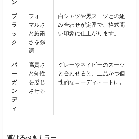
ン
ブ
フォー
白シャツや黒スーツとの組
ラ
マルさ
み合わせが定番で、格式高
ッ
と厳粛
い印象に仕上がります。
ク
さを強
調
バ
高貴さ
グレーやネイビーのスーツ
ー
と知性
と合わせると、上品かつ個
ガ
を感じ
性的なコーディネートに。
ン
させる
デ
ィ
避けるべきカラー