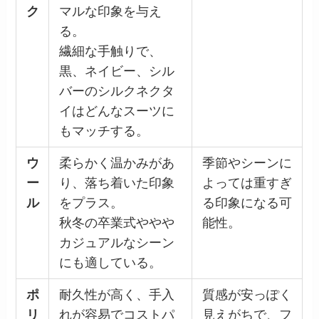
ク
マルな印象を与え
る。
繊細な手触りで、
黒、ネイビー、シル
バーのシルクネクタ
イはどんなスーツに
もマッチする。
ウ
柔らかく温かみがあ
季節やシーンに
ー
り、落ち着いた印象
よっては重すぎ
ル
をプラス。
る印象になる可
秋冬の卒業式ややや
能性。
カジュアルなシーン
にも適している。
ポ
耐久性が高く、手入
質感が安っぽく
リ
れが容易でコストパ
見えがちで、フ