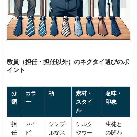
教員（担任・担任以外）のネクタイ選びのポ
イント
分
カラ
柄
素材・
意味・
類
ー
スタイ
印象
ル
担
ネイ
シンプ
シルク
生徒と
任
ビ
ルなス
やウー
の関わ