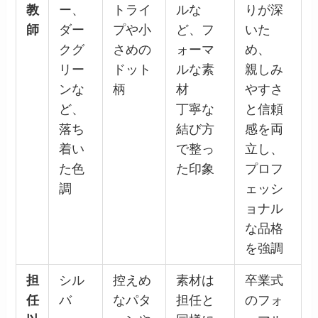
教
ー、
トライ
ルな
りが深
師
ダー
プや小
ど、フ
いた
クグ
さめの
ォーマ
め、
リー
ドット
ルな素
親しみ
ンな
柄
材
やすさ
ど、
丁寧な
と信頼
落ち
結び方
感を両
着い
で整っ
立し、
た色
た印象
プロフ
調
ェッシ
ョナル
な品格
を強調
担
シル
控えめ
素材は
卒業式
任
バ
なパタ
担任と
のフォ