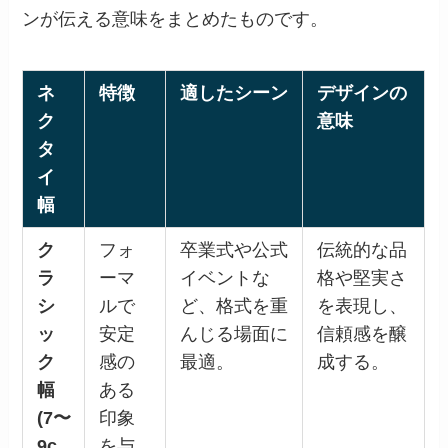
ンが伝える意味をまとめたものです。
ネ
特徴
適したシーン
デザインの
ク
意味
タ
イ
幅
ク
フォ
卒業式や公式
伝統的な品
ラ
ーマ
イベントな
格や堅実さ
シ
ルで
ど、格式を重
を表現し、
ッ
安定
んじる場面に
信頼感を醸
ク
感の
最適。
成する。
幅
ある
(7〜
印象
9c
を与