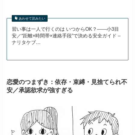
あわせて読みたい
習い事は一人で行くのは いつからOK？――小3目
安／“距離×時間帯×連絡手段”で決める安全ガイド –
ナリタケブ…
恋愛のつまずき：依存・束縛・見捨てられ不
安／承認欲求が強すぎる