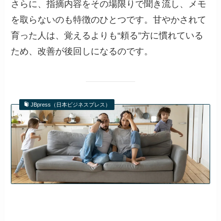
さらに、指摘内容をその場限りで聞き流し、メモ
を取らないのも特徴のひとつです。甘やかされて
育った人は、覚えるよりも“頼る”方に慣れている
ため、改善が後回しになるのです。
JBpress（日本ビジネスプレス）
「自己中心的」な子どもに共通す
る親の子育て…アドラーが説く
「甘やかされた子」「憎まれた
子」に欠ける共…