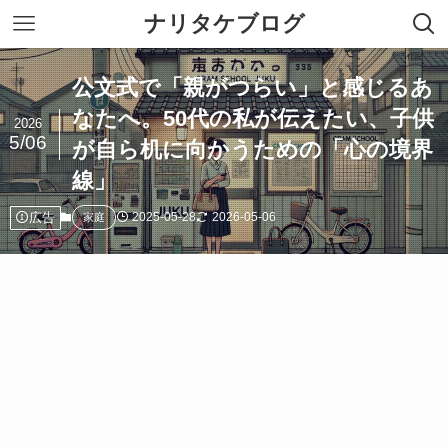
ナリタケブログ
公文式で「親がつらい」と感じるあ
なたへ。50代の私が伝えたい、子供
2026
5/06
が自ら机に向かうための「心の境界
線」
広告
2025-05-28
2026-05-06
家庭