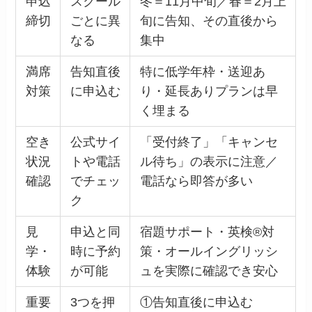
申込
スクール
冬＝11月中旬／春＝2月上
締切
ごとに異
旬に告知、その直後から
なる
集中
満席
告知直後
特に低学年枠・送迎あ
対策
に申込む
り・延長ありプランは早
く埋まる
空き
公式サイ
「受付終了」「キャンセ
状況
トや電話
ル待ち」の表示に注意／
確認
でチェッ
電話なら即答が多い
ク
見
申込と同
宿題サポート・英検®対
学・
時に予約
策・オールイングリッシ
体験
が可能
ュを実際に確認でき安心
重要
3つを押
①告知直後に申込む