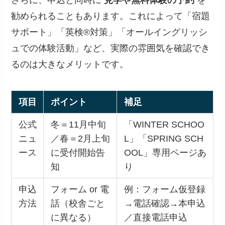
さらに、申込と同時に
見学や無料体験の予約
を
勧められることもあります。これによって「宿題
サポート」「英検®対策」「オールイングリッシ
ュでの体験活動」など、実際の雰囲気を確認でき
るのは大きなメリットです。
項目
ポイント
補足
公式
冬＝11月中旬
「WINTER SCHOO
ニュ
／春＝2月上旬
L」「SPRING SCH
ース
に受付開始告
OOL」専用ページあ
知
り
申込
フォーム or 電
例：フォーム仮登録
方法
話（校舎ごと
→電話確認→本申込
に異なる）
／直接電話申込