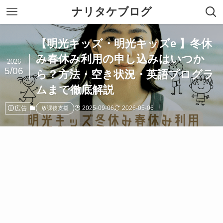
ナリタケブログ
【明光キッズ・明光キッズe 】冬休
み春休み利用の申し込みはいつか
2026
5/06
ら？方法・空き状況・英語プログラ
ムまで徹底解説
広告
2025-09-06
2026-05-06
放課後支援