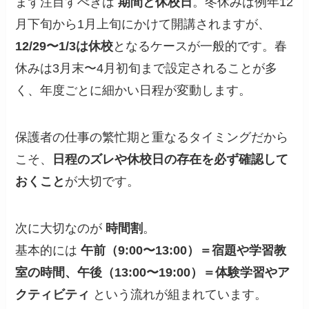
まず注目すべきは
期間と休校日
。冬休みは例年12
月下旬から1月上旬にかけて開講されますが、
12/29〜1/3は休校
となるケースが一般的です。春
休みは3月末〜4月初旬まで設定されることが多
く、年度ごとに細かい日程が変動します。
保護者の仕事の繁忙期と重なるタイミングだから
こそ、
日程のズレや休校日の存在を必ず確認して
おくこと
が大切です。
次に大切なのが
時間割
。
基本的には
午前（9:00〜13:00）＝宿題や学習教
室の時間、午後（13:00〜19:00）＝体験学習やア
クティビティ
という流れが組まれています。