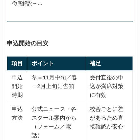
徹底解説 – …
申込開始の目安
項目
ポイント
補足
申込
冬＝11月中旬／春
受付直後の申
開始
＝2月上旬に告知
込が満席対策
時期
に有効
申込
公式ニュース・各
校舎ごとに差
方法
スクール案内から
があるため直
（フォーム／電
接確認が安心
話）