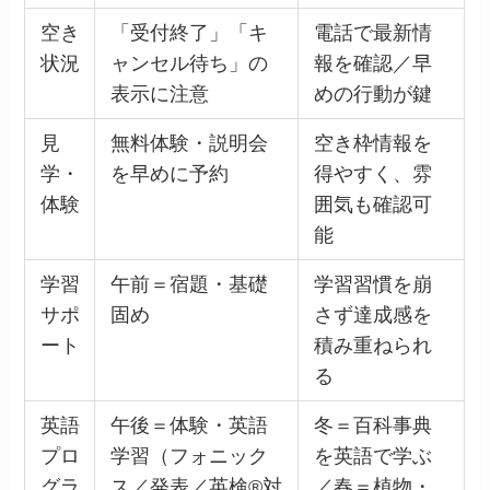
空き
「受付終了」「キ
電話で最新情
状況
ャンセル待ち」の
報を確認／早
表示に注意
めの行動が鍵
見
無料体験・説明会
空き枠情報を
学・
を早めに予約
得やすく、雰
体験
囲気も確認可
能
学習
午前＝宿題・基礎
学習習慣を崩
サポ
固め
さず達成感を
ート
積み重ねられ
る
英語
午後＝体験・英語
冬＝百科事典
プロ
学習（フォニック
を英語で学ぶ
グラ
ス／発表／英検®対
／春＝植物・