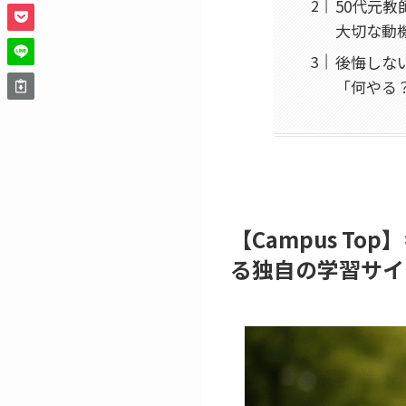
50代元教
大切な動
後悔しない
「何やる
【Campus T
る独自の学習サイ