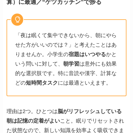
算）に最適／“ケツカッチン”で捗る
「夜は眠くて集中できないから、朝にやら
せた方がいいのでは？」と考えたことはあ
りませんか。小学生の
宿題はいつやる
かと
いう問いに対して、
朝学習
は意外にも効果
的な選択肢です。特に音読や漢字、計算な
どの
短時間タスク
には最適といえます。
理由は2つ。ひとつは
脳がリフレッシュしている
朝は記憶の定着がよい
こと。眠りでリセットされ
た状態なので、新しい知識を効率よく吸収できま