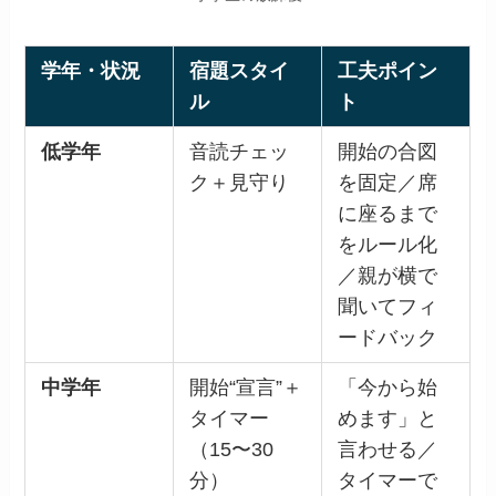
学年・状況
宿題スタイ
工夫ポイン
ル
ト
低学年
音読チェッ
開始の合図
ク＋見守り
を固定／席
に座るまで
をルール化
／親が横で
聞いてフィ
ードバック
中学年
開始“宣言”＋
「今から始
タイマー
めます」と
（15〜30
言わせる／
分）
タイマーで