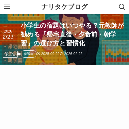
ナリタケブログ
小学生の宿題はいつやる？元教師が
2026
勧める「帰宅直後・夕食前・朝学
2/23
習」の選び方と習慣化
広告
2025-09-20
2026-02-23
保護者