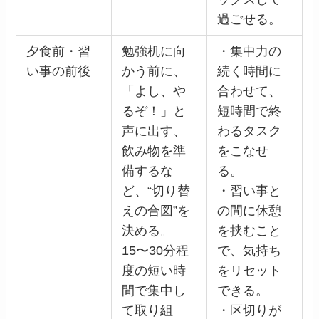
過ごせる。
夕食前・習
勉強机に向
・集中力の
い事の前後
かう前に、
続く時間に
「よし、や
合わせて、
るぞ！」と
短時間で終
声に出す、
わるタスク
飲み物を準
をこなせ
備するな
る。
ど、“切り替
・習い事と
えの合図”を
の間に休憩
決める。
を挟むこと
15〜30分程
で、気持ち
度の短い時
をリセット
間で集中し
できる。
て取り組
・区切りが