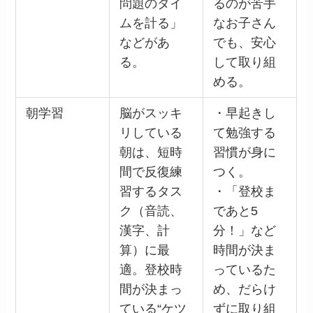
問題のタイ
るのが苦手
ムを計る」
なお子さん
などがあ
でも、安心
る。
して取り組
める。
朝学習
脳がスッキ
・早起きし
リしている
て勉強する
朝は、短時
習慣が身に
間で反復練
つく。
習するタス
・「登校ま
ク（音読、
であと5
漢字、計
分！」など
算）に最
時間が決ま
適。登校時
っているた
間が決まっ
め、だらけ
ている“ケツ
ずに取り組