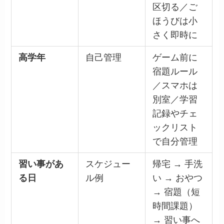
区切る／ご
ほうびは小
さく即時に
高学年
自己管理
ゲーム前に
宿題ルール
／スマホは
別室／学習
記録やチェ
ックリスト
で自分管理
習い事があ
スケジュー
帰宅 → 手洗
る日
ル例
い → おやつ
→ 宿題（短
時間課題）
→ 習い事へ