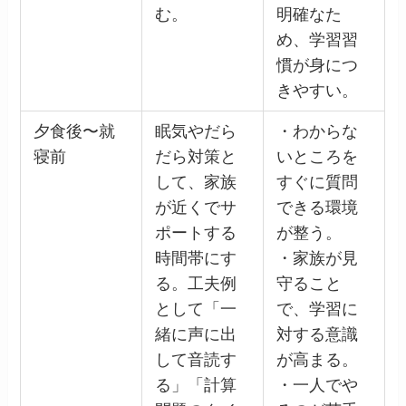
む。
明確なた
め、学習習
慣が身につ
きやすい。
夕食後〜就
眠気やだら
・わからな
寝前
だら対策と
いところを
して、家族
すぐに質問
が近くでサ
できる環境
ポートする
が整う。
時間帯にす
・家族が見
る。工夫例
守ること
として「一
で、学習に
緒に声に出
対する意識
して音読す
が高まる。
る」「計算
・一人でや