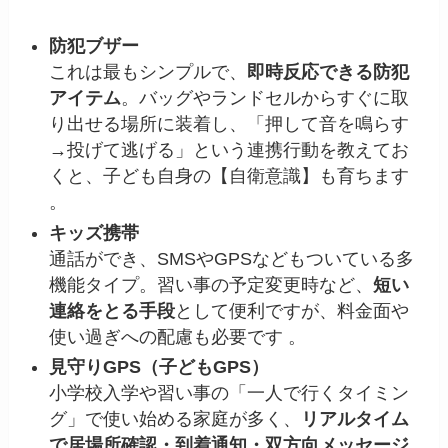
防犯ブザー
これは最もシンプルで、
即時反応できる防犯
アイテム
。バッグやランドセルからすぐに取
り出せる場所に装着し、「押して音を鳴らす
→投げて逃げる」という連携行動を教えてお
くと、子ども自身の【自衛意識】も育ちます
。
キッズ携帯
通話ができ、SMSやGPSなどもついている多
機能タイプ。習い事の予定変更時など、
短い
連絡をとる手段
として便利ですが、料金面や
使い過ぎへの配慮も必要です 。
見守りGPS（子どもGPS）
小学校入学や習い事の「一人で行くタイミン
グ」で使い始める家庭が多く、
リアルタイム
で居場所確認・到着通知・双方向メッセージ