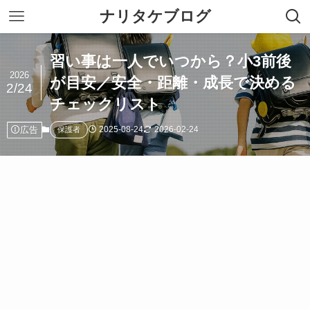
ナリタケブログ
習い事は一人でいつから？小3前後
2026
が目安／安全・距離・成長で決める
2/24
チェックリスト
広告
2025-08-24
2026-02-24
保護者