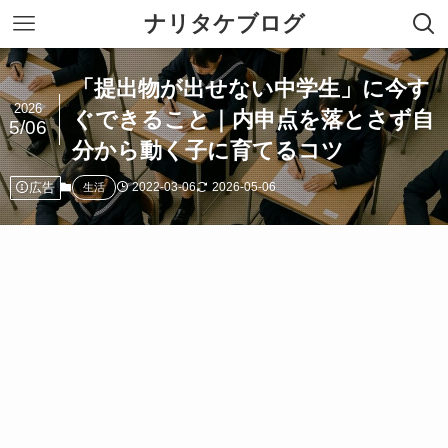
ナリタケブログ
「提出物が出せない中学生」に今す
2026
ぐできること｜内申点を落とさず自
5/06
分から動く子に育てるコツ
広告
2022-03-06
2026-05-06
生活