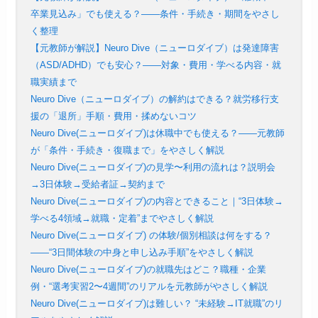
卒業見込み」でも使える？——条件・手続き・期間をやさし
く整理
【元教師が解説】Neuro Dive（ニューロダイブ）は発達障害
（ASD/ADHD）でも安心？——対象・費用・学べる内容・就
職実績まで
Neuro Dive（ニューロダイブ）の解約はできる？就労移行支
援の「退所」手順・費用・揉めないコツ
Neuro Dive(ニューロダイブ)は休職中でも使える？——元教師
が「条件・手続き・復職まで」をやさしく解説
Neuro Dive(ニューロダイブ)の見学〜利用の流れは？説明会
→3日体験→受給者証→契約まで
Neuro Dive(ニューロダイブ)の内容とできること｜“3日体験→
学べる4領域→就職・定着”までやさしく解説
Neuro Dive(ニューロダイブ) の体験/個別相談は何をする？
——“3日間体験の中身と申し込み手順”をやさしく解説
Neuro Dive(ニューロダイブ)の就職先はどこ？職種・企業
例・“選考実習2〜4週間”のリアルを元教師がやさしく解説
Neuro Dive(ニューロダイブ)は難しい？ “未経験→IT就職”のリ